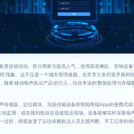
各类促销活动。部分商家为提高人气，使用高音喇叭、音响设备
扰民’现象。这不仅是一个城市管理难题，也常常引发邻里矛盾和
随着‘移动噪声执法产品’的引入，结合专业的‘数据处理与存储
声传感器、定位模块、无线传输设备和智能终端App的便携式或
逻中主动监测，或在接到投诉后迅速抵达现场。设备能够实时采集
一过程，彻底改变了以往依赖执法人员主观判断、手工记录的传