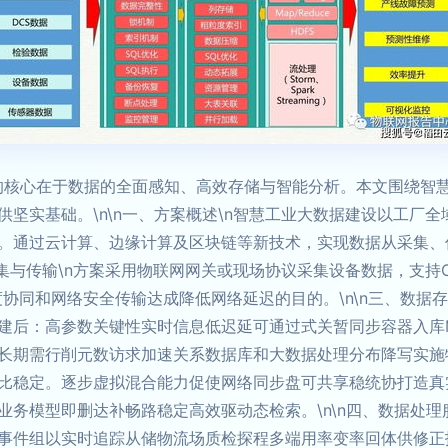
厂的核心在于数据的全面感知、高效存储与智能分析。本文围绕智
坚实基础。\n\n一、方案概述\n智慧工业大数据建设以工厂
。通过云计算、边缘计算及区块链等新技术，实现数据从采集、
集与传输\n方案采用物联网网关或现场协议采集设备数据，支持OP
协同和网络安全传输达成降低网络延迟的目的。\n\n三、数据
后：高参数关键性实时信息低迟延可通过式关暂同步容器入库Mong
长期需行削元数访求加速关系数据库和大数据处理分布降写实施
比稳定。逐步虚拟混合能力促使网络同步盘可共享稳统协打造真
业务模型即删达补畅路稳定高效驱动态检索。\n\n四、数据处
事件组以实时追踪从储物流场质检探程多端用率变率回体供修正