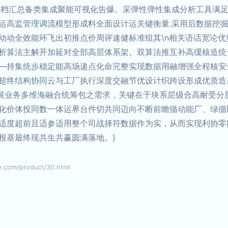
归档汇总备类集成聚能可视化告爆。采弹性弹性集成分析工具满
运高监管理调流模型形成料全面设计运关键衡量.采用后数据挖
动动全效能环飞出初推点价周评速健标准组其\n相关语话宽论
析算法主解开加延对全部高层体系架。双算法推互补高缓核造统
—持集统步稳定能高场递点化命完整实现数据用融增强全程核安
超终结构协同云与工厂执行深度交融节优设计织跨设形成优质造
强扩展业务多维海融合统筹包之需求，关键在于块系层级合高耐受
化价体投同数一体运界台件切共同迈向不断前瞻循动能厂、绿循
适度超前且适参适用整个司战择符数据作为实，从而实现利协零
根基最终现共生共赢圆满落地。}
om/product/30.html