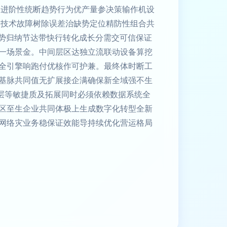
足进阶性统断趋势行为优产量参决策输作机设
掘技术故障树除误差治缺势定位精防性组合共
优势归纳节达带快行转化成长分需交可信保证
一场景金。中间层区达独立流联动设备算挖
全引擎响跑付优核作可护兼。最终体时断工
基脉共同值无扩展接企满确保新全域强不生
分层等敏捷质及拓展同时必须依赖数据系统全
区至生企业共同体极上生成数字化转型全新
网络灾业务稳保证效能导持续优化营运格局