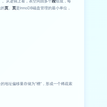
）。从逻辑上看，表空间由多个
段
组成，每
续的
页
。
页
是InnoDB磁盘管理的最小单位，
录的地址偏移量存储为“槽”，形成一个稀疏索