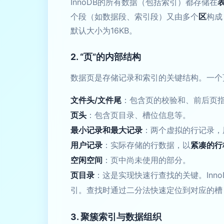
InnoDB的所有数据（包括索引）都存储在
个段（如数据段、索引段）又由多个
区
构成
默认大小为16KB。
2. “页”的内部结构
数据页是存储记录和索引的关键结构。一个
文件头/文件尾
：包含页的校验和、前后页
页头
：包含页目录、槽位信息等。
最小记录和最大记录
：两个虚拟的行记录，
用户记录
：实际存储的行数据，以
紧凑的行
空闲空间
：页中尚未使用的部分。
页目录
：这是实现快速行查找的关键。Inn
引。查找时通过二分法快速定位到对应的槽
3. 聚簇索引与数据组织