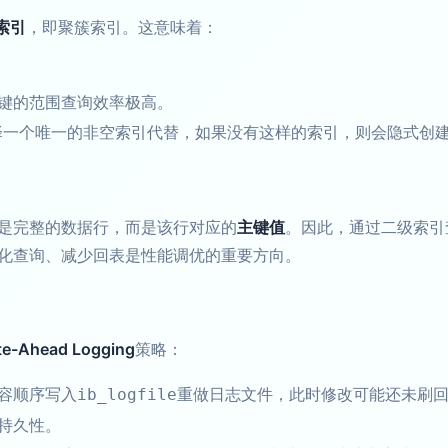
e索引
，即聚簇索引。这意味着：
。
键的范围查询效率极高。
选择一个唯一的非空索引代替，如果没有这样的索引，则会隐式创建一
是完整的数据行，而是该行对应的
主键值
。因此，通过二级索引
化查询、减少回表是性能调优的重要方向。
te-Ahead Logging
策略：
容顺序写入
重做日志文件，此时修改可能还未刷
ib_logfile
持久性。