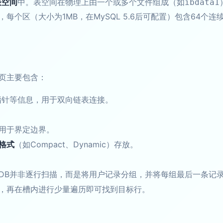
表空间
中。表空间在物理上由一个或多个文件组成（如
ibdata1
，每个区（大小为1MB，在MySQL 5.6后可配置）包含64个连
页主要包含：
指针等信息，用于双向链表连接。
用于界定边界。
格式
（如Compact、Dynamic）存放。
oDB并非逐行扫描，而是将用户记录分组，并将每组最后一条记
，再在槽内进行少量遍历即可找到目标行。